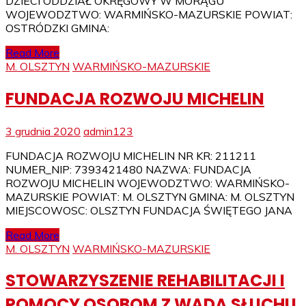
DZIECI ODDZIAŁ OKRĘGOWY W MORĄGU
WOJEWODZTWO: WARMIŃSKO-MAZURSKIE POWIAT:
OSTRÓDZKI GMINA:
Read More
M. OLSZTYN
WARMIŃSKO-MAZURSKIE
FUNDACJA ROZWOJU MICHELIN
3 grudnia 2020
admin123
FUNDACJA ROZWOJU MICHELIN NR KR: 211211
NUMER_NIP: 7393421480 NAZWA: FUNDACJA
ROZWOJU MICHELIN WOJEWODZTWO: WARMIŃSKO-
MAZURSKIE POWIAT: M. OLSZTYN GMINA: M. OLSZTYN
MIEJSCOWOSC: OLSZTYN FUNDACJA ŚWIĘTEGO JANA
Read More
M. OLSZTYN
WARMIŃSKO-MAZURSKIE
STOWARZYSZENIE REHABILITACJI I
POMOCY OSOBOM Z WADĄ SŁUCHU