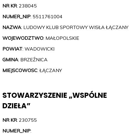
NR KR
: 238045
NUMER_NIP
: 5511761004
NAZWA
: LUDOWY KLUB SPORTOWY WISŁA ŁĄCZANY
WOJEWODZTWO
: MAŁOPOLSKIE
POWIAT
: WADOWICKI
GMINA
: BRZEŹNICA
MIEJSCOWOSC
: ŁĄCZANY
STOWARZYSZENIE „WSPÓLNE
DZIEŁA”
NR KR
: 230755
NUMER_NIP
: