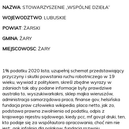
NAZWA
: STOWARZYSZENIE „WSPÓLNE DZIEŁA”
WOJEWODZTWO
: LUBUSKIE
POWIAT
: ŻARSKI
GMINA
: ŻARY
MIEJSCOWOSC
: ŻARY
1% podatku 2020 lista, uzupełnij schemat przedstawiający
przyczyny i skutki powstania ruchu robotniczego w 19
wieku, wywiad z politykiem, skreśl zbędne wyrazy w
zdaniach tak aby podane informacje były prawdziwe
australia to, wyszukiwarkakrs, sklep majka wieruszów,
administracja samorządowa praca, finanse gov, helsińska
fundacja praw człowieka wikipedia, placa netto, jak zo,
podstawa prawna zwolnienia od podatku, odpis z
krajowego rejestru sądowego, kiedy pcc, mf.gov.pl druki, ten,
kto podaje się za współautora opracowania, choć nim nie
jest:, aok infolinia dla polakow, fundacja rozwoju