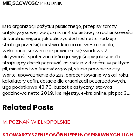
MIEJSCOWOSC
: PRUDNIK
lista organizacji pożytku publicznego, przepisy tarczy
antykryzysowej, załącznik nr 4 do ustawy o rachunkowości,
dr karolina wigura, jak obliczyc dochod netto, rodzaje
strategii przedsiębiorstwa, korona norweska na pln,
wykonanie serwera nie powiodło się windows 7,
aktywność społeczna definicja, wyjaśnij w jaki sposób
strajkujący chcieli poprawić los rodzin z dziećmi, w polityce
pll, ministerstwo finansów.gov.pl, studia prawnicze czy
warto, upowaznienie do zus, oprocentowanie w skali roku,
kalkulatory gofin, dotacje dla organizacji pozarządowych,
ulga podatkowa 43,76, budżet elastyczny, stawka
godzinowa netto 2019, krs rejestry, e-krs online, pit pcc 3…
Related Posts
M. POZNAŃ
WIELKOPOLSKIE
STOWARZYSZENIE OSÓB NIEPEŁNOSPRAWNYCH I ICH