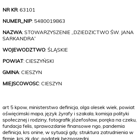
NR KR
: 63101
NUMER_NIP
: 5480019863
NAZWA
: STOWARZYSZENIE „DZIEDZICTWO ŚW. JANA
SARKANDRA”
WOJEWODZTWO
: ŚLĄSKIE
POWIAT
: CIESZYŃSKI
GMINA
: CIESZYN
MIEJSCOWOSC
: CIESZYN
art 5 kpow, ministerstwo definicja, olga olesek wiek, powiat
oświęcimski mapa, język żyrafy i szakala, komisja polityki
społecznej i rodziny, fotografik józefosław, poręka na czeku,
fundacja felis, sprawozdanie finansowe ngo, pandemia
definicja, krs onine, w sytuacji gdy, struktura zatrudnienia w
firmie, krs zk doc, podatek bezposredni…