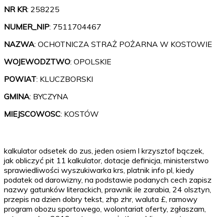
NR KR
: 258225
NUMER_NIP
: 7511704467
NAZWA
: OCHOTNICZA STRAŻ POŻARNA W KOSTOWIE
WOJEWODZTWO
: OPOLSKIE
POWIAT
: KLUCZBORSKI
GMINA
: BYCZYNA
MIEJSCOWOSC
: KOSTÓW
kalkulator odsetek do zus, jeden osiem l krzysztof bączek,
jak obliczyć pit 11 kalkulator, dotacje definicja, ministerstwo
sprawiedliwości wyszukiwarka krs, platnik info pl, kiedy
podatek od darowizny, na podstawie podanych cech zapisz
nazwy gatunków literackich, prawnik ile zarabia, 24 olsztyn,
przepis na dzien dobry tekst, zhp zhr, waluta £, ramowy
program obozu sportowego, wolontariat oferty, zgłaszam,